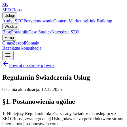
SB
SEO Boost
Usługi
Audyt SEO
Pozycjonowanie
Content Marketing
Link Building
Wiedza
Blog
Poradniki
Case Studies
Narzędzia SEO
Firma
O nas
Zespół
Kontakt
Bezpłatna konsultacja
Powrót do strony głównej
Regulamin Świadczenia Usług
Ostatnia aktualizacja:
12.12.2025
§1. Postanowienia ogólne
1. Niniejszy Regulamin określa zasady świadczenia usług przez
SEO Boost, zwanego dalej Usługodawcą, za pośrednictwem strony
internetowej seoboostweb.com.