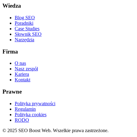
Wiedza
Blog SEO
Poradniki
Case Studies
Słownik SEO
Narzędzia
Firma
O nas
Nasz zespół
Kariera
Kontakt
Prawne
Polityka prywatności
Regulamin
Polityka cookies
RODO
©
2025
SEO Boost Web. Wszelkie prawa zastrzeżone.