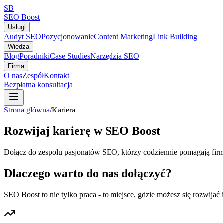
SB
SEO Boost
Usługi
Audyt SEO
Pozycjonowanie
Content Marketing
Link Building
Wiedza
Blog
Poradniki
Case Studies
Narzędzia SEO
Firma
O nas
Zespół
Kontakt
Bezpłatna konsultacja
Strona główna
/
Kariera
Rozwijaj karierę w SEO Boost
Dołącz do zespołu pasjonatów SEO, którzy codziennie pomagają firm
Dlaczego warto do nas dołączyć?
SEO Boost to nie tylko praca - to miejsce, gdzie możesz się rozwijać 